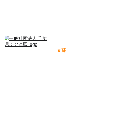
ホーム
連盟に
ついて
講
習
会
支部
活動報
JA
告
入
会
案
内
お問い
合せ