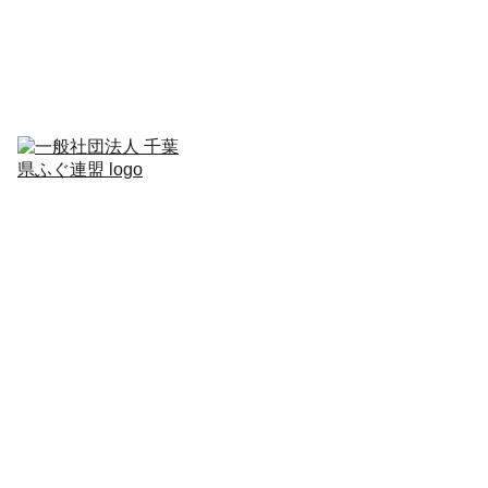
ホーム
連盟に
ついて
講
習
会
支部
活動報
JA
告
入
会
案
内
お問い
合せ